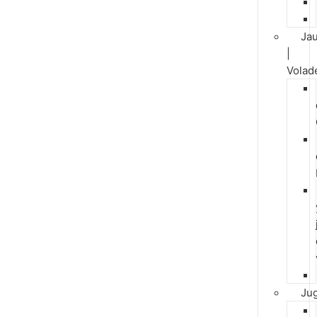
Jau
|
Volad
Ju