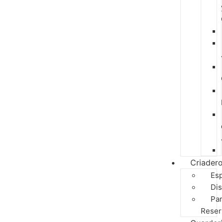
Criader
Es
Dis
Pa
Reser