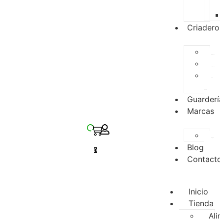
Criadero
Especies
Disponibles
Para
Reserva
Guarderí
Marcas
Zupreem
Blog
0
Contact
Inicio
Tienda
Ali