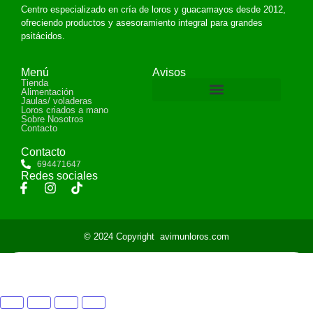
Centro especializado en cría de loros y guacamayos desde 2012,
ofreciendo productos y asesoramiento integral para grandes
psitácidos.
Menú
Avisos
Tienda
Alimentación
Jaulas/ voladeras
Loros criados a mano
Devoluciones y reembolsos
Sobre Nosotros
Contacto
Contacto
694471647
Redes sociales
© 2024 Copyright
avimunloros.com