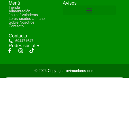
Menú
Avisos
Tienda
Alimentación
Jaulas/ voladeras
Loros criados a mano
Devoluciones y reembolsos
Sobre Nosotros
Contacto
Contacto
694471647
Redes sociales
© 2024 Copyright
avimunloros.com