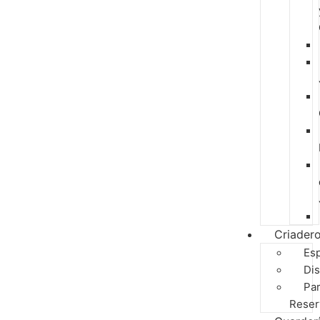
Criader
Es
Dis
Pa
Reser