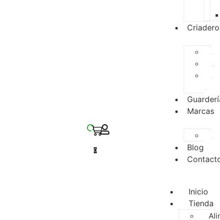
Criadero
Especies
Disponibles
Para
Reserva
Guarderí
Marcas
Zupreem
Blog
0
Contact
Inicio
Tienda
Ali