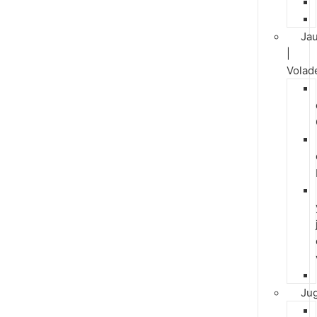
Jau
|
Volad
Ju