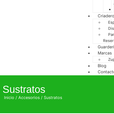
Criader
Es
Dis
Pa
Reser
Guarder
Marcas
Zu
Blog
Contact
Sustratos
Inicio
/
Accesorios
/ Sustratos