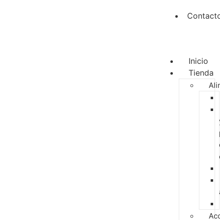
Contact
Inicio
Tienda
Ali
Ac