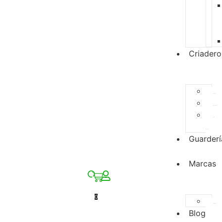
Criadero
Especies
Disponibles
Para
Reserva
Guarderí
Marcas
0
Zupreem
Blog