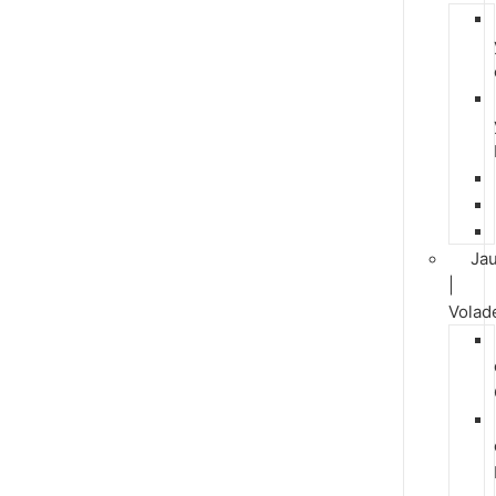
Jau
|
Volad