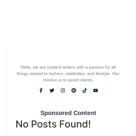
~
julio 1, 2025
By
Admin
Adoptar un loro joven requiere más que cariño: necesita una
alimentación equilibrada y un entorno estimulante que
favorezca su desarrollo físico, emocional...
Read More
Hello, we are content writers with a passion for all
things related to fashion, celebrities, and lifestyle. Our
mission is to assist clients.
Sponsored Content
No Posts Found!