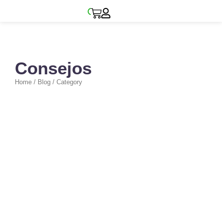
Consejos
Home / Blog / Category
No Comments
Alimentación y enriquecimiento
ambiental para loros y
guacamayos.