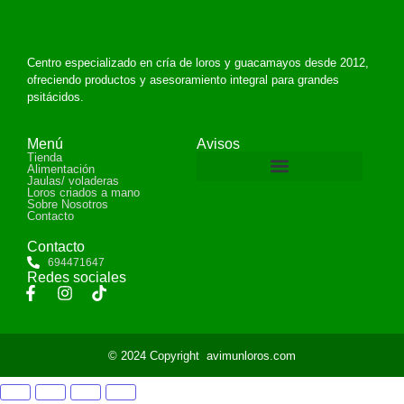
Centro especializado en cría de loros y guacamayos desde 2012,
ofreciendo productos y asesoramiento integral para grandes
psitácidos.
Menú
Avisos
Tienda
Alimentación
Jaulas/ voladeras
Loros criados a mano
Devoluciones y reembolsos
Sobre Nosotros
Contacto
Contacto
694471647
Redes sociales
© 2024 Copyright
avimunloros.com