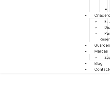
Criader
Es
Dis
Pa
Reser
Guarder
Marcas
Zu
Blog
Contact