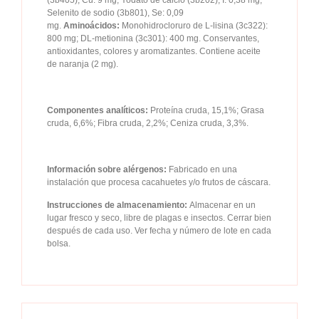
(3b405), Cu: 9 mg; Yodato de calcio (3b202), I: 0,38 mg;
Selenito de sodio (3b801), Se: 0,09
mg.
Aminoácidos:
Monohidrocloruro de L-lisina (3c322):
800 mg; DL-metionina (3c301): 400 mg. Conservantes,
antioxidantes, colores y aromatizantes. Contiene aceite
de naranja (2 mg).
Componentes analíticos:
Proteína cruda, 15,1%; Grasa
cruda, 6,6%; Fibra cruda, 2,2%; Ceniza cruda, 3,3%.
Información sobre alérgenos:
Fabricado en una
instalación que procesa cacahuetes y/o frutos de cáscara.
Instrucciones de almacenamiento:
Almacenar en un
lugar fresco y seco, libre de plagas e insectos. Cerrar bien
después de cada uso. Ver fecha y número de lote en cada
bolsa.