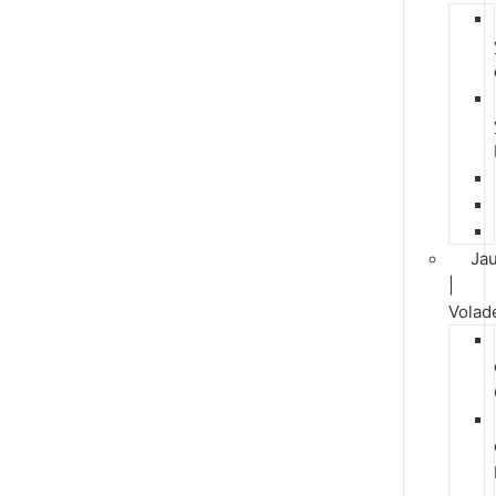
Jau
|
Volad