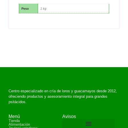
Peso
1 kg
Centro especializado en cría de loros y guacamayos desde 2012,
ofreciendo productos y asesoramiento integral para grandes
psitácidos.
Menú
Avisos
Tienda
Alimentación