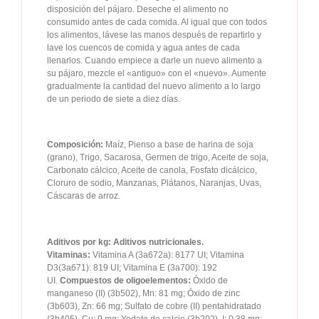
disposición del pájaro. Deseche el alimento no
consumido antes de cada comida. Al igual que con todos
los alimentos, lávese las manos después de repartirlo y
lave los cuencos de comida y agua antes de cada
llenarlos. Cuando empiece a darle un nuevo alimento a
su pájaro, mezcle el «antiguo» con el «nuevo». Aumente
gradualmente la cantidad del nuevo alimento a lo largo
de un periodo de siete a diez días.
Composición:
Maíz, Pienso a base de harina de soja
(grano), Trigo, Sacarosa, Germen de trigo, Aceite de soja,
Carbonato cálcico, Aceite de canola, Fosfato dicálcico,
Cloruro de sodio, Manzanas, Plátanos, Naranjas, Uvas,
Cáscaras de arroz.
Aditivos por kg: Aditivos nutricionales.
Vitaminas:
Vitamina A (3a672a): 8177 UI; Vitamina
D3(3a671): 819 UI; Vitamina E (3a700): 192
UI.
Compuestos de oligoelementos:
Óxido de
manganeso (II) (3b502), Mn: 81 mg; Óxido de zinc
(3b603), Zn: 66 mg; Sulfato de cobre (II) pentahidratado