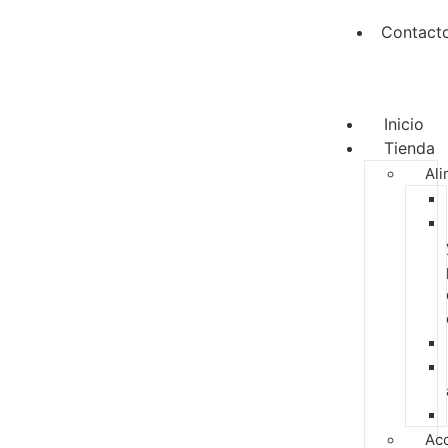
Contact
Inicio
Tienda
Ali
Ac