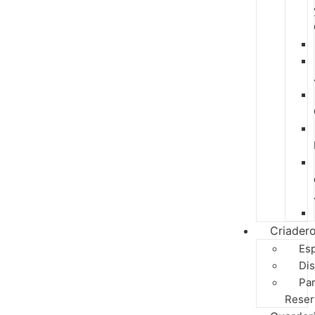
Criader
Es
Dis
Pa
Reser