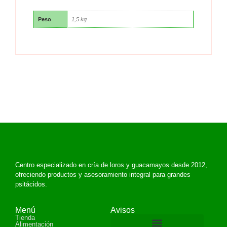
Peso
1,5 kg
Centro especializado en cría de loros y guacamayos desde 2012,
ofreciendo productos y asesoramiento integral para grandes
psitácidos.
Menú
Avisos
Tienda
Alimentación