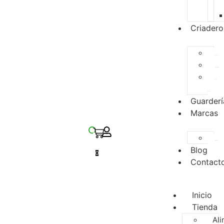
Criadero
Especies
Disponibles
Para
Reserva
Guarderí
Marcas
Zupreem
Blog
0
Contact
Inicio
Tienda
Ali