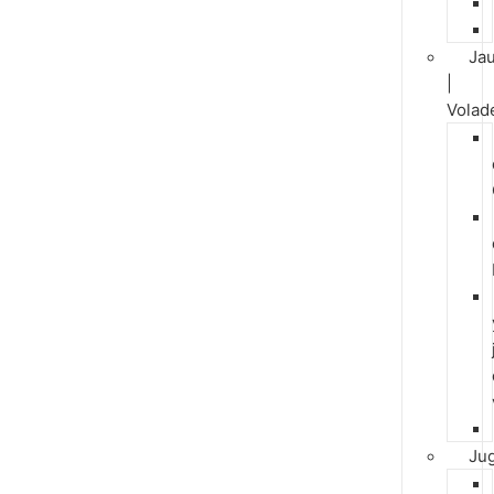
Jau
|
Volad
Ju