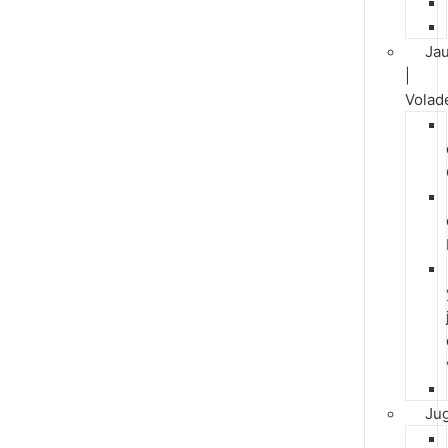
Jau
|
Volad
Ju