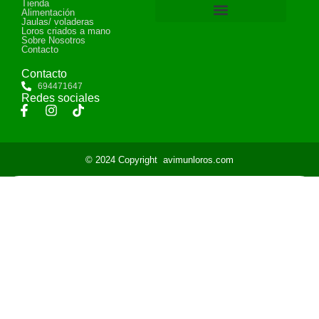
Tienda
Alimentación
Jaulas/ voladeras
Loros criados a mano
Devoluciones y reembolsos
Sobre Nosotros
Contacto
Contacto
694471647
Redes sociales
© 2024 Copyright
avimunloros.com