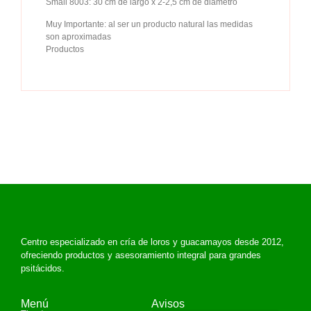
Small 8003: 30 cm de largo x 2-2,5 cm de diámetro
Muy Importante: al ser un producto natural las medidas
son aproximadas
Productos
Centro especializado en cría de loros y guacamayos desde 2012,
ofreciendo productos y asesoramiento integral para grandes
psitácidos.
Menú
Avisos