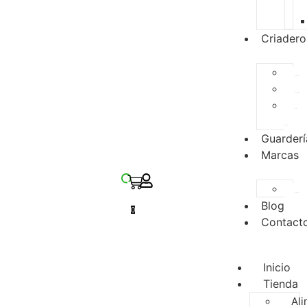
Criadero
Especies
Disponibles
Para
Reserva
Guarderí
Marcas
Zupreem
Blog
0
Contact
Inicio
Tienda
Ali