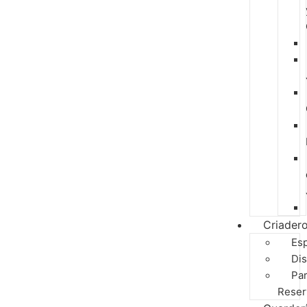
Criader
Es
Dis
Pa
Reser