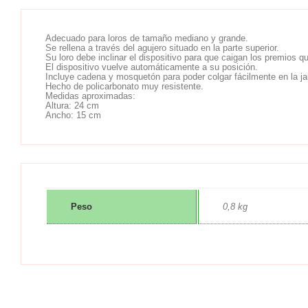
Adecuado para loros de tamaño mediano y grande.
Se rellena a través del agujero situado en la parte superior.
Su loro debe inclinar el dispositivo para que caigan los premios q
El dispositivo vuelve automáticamente a su posición.
Incluye cadena y mosquetón para poder colgar fácilmente en la ja
Hecho de policarbonato muy resistente.
Medidas aproximadas:
Altura: 24 cm
Ancho: 15 cm
Peso
0,8 kg