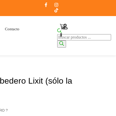
Contacto
0
edero Lixit (sólo la
RO ?