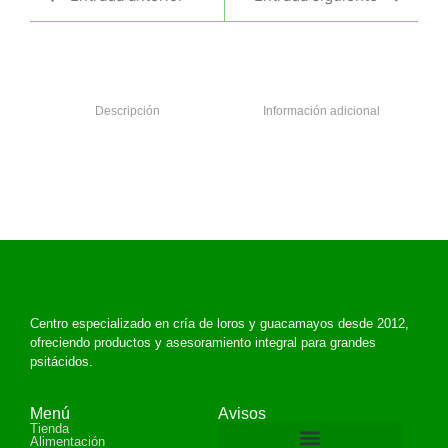
Descripción
Información adicional
Centro especializado en cría de loros y guacamayos desde 2012,
ofreciendo productos y asesoramiento integral para grandes
psitácidos.
Menú
Avisos
Tienda
Alimentación