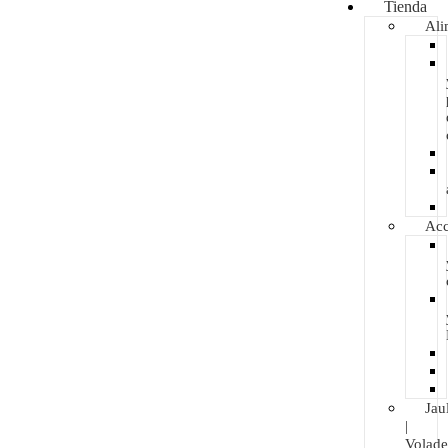
Tienda
Ali
Acc
Jau
|
Volade