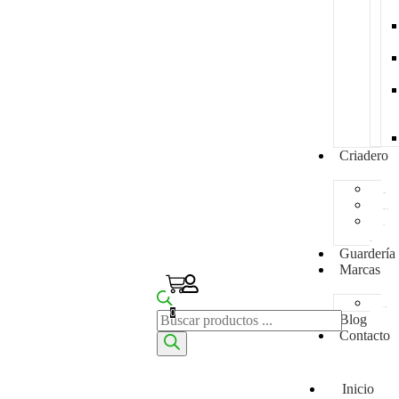
Criadero
Especies
Disponibles
Para
Reserva
Guardería
Marcas
Zupreem
0
Blog
Contacto
Inicio