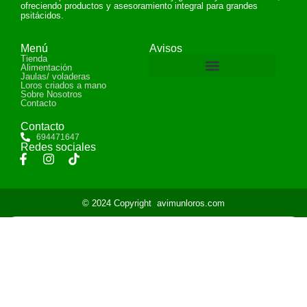
ofreciendo productos y asesoramiento integral para grandes
psitácidos.
Menú
Avisos
Tienda
Alimentación
Jaulas/ voladeras
Loros criados a mano
Devoluciones y reembolsos
Sobre Nosotros
Contacto
Contacto
694471647
Redes sociales
© 2024 Copyright
avimunloros.com