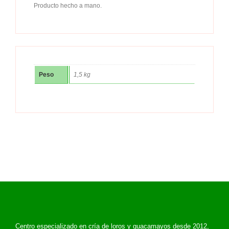
Producto hecho a mano.
Peso
1,5 kg
Centro especializado en cría de loros y guacamayos desde 2012,